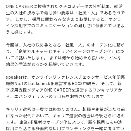
ONE CAREERに投稿されたクチコミデータの分析結果、就活
生の入社の決め手で最も多い要素は「社風・人」であるそうで
す。 しかし、採用に関わるみなさまとお話しすると、オンラ
イン採用下でのコミュニケーションの難しさに悩まれているよ
うに感じます。
今回は、入社の決め手となる「社風・人」のオープン化に繋が
り、「企業カルチャーとキャリアイメージのオープン化」につ
いてお話いたします。 まずは何から始めたら良いか、どんな
効果的手法があるかを紐解いていきます。
speakerは、オンラインリファレンスチェックサービス年間実
施数No.1のbackcheckを運営するROXX中嶋氏、 そして、新
卒採用支援メディアONE CAREERを運営するワンキャリアか
ら、エバンジェリストの寺口氏をお招きいたします。
キャリア選択は一度では終わりません。転職や副業が当たり前
になった現代において、キャリア選択の機会は今後さらに増え
ます。 企業/求職者のオープン化によって、新卒採用にも中途
採用にも活きる多面的な採用ブランディングを一緒に考えてい