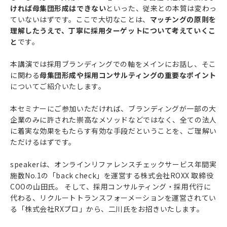
ければ母集団形成はできない
といった、従来との本質は変わっ
ていないはずです。ここで大切なことは、
マッチングの原則を
理解したうえで、丁寧に採用ターゲットについて考えていくこ
と
です。
本講演では採用ブランディングでの軸をメインにお話し、そこ
に関わる
母集団形成や採用コンサルティングの重要なポイント
についてご紹介いたします。
本セミナーにご参加いただければ、ブランディングが一部の大
企業のみに許された崇高なメソッドなどではなく、全ての法人
に着実な効果をもたらす有効な手段だということを、ご理解い
ただけるはずです。
speakerは、オンラインリファレンスチェックサービス年間実
施数No.1の「back check」を運営する株式会社ROXX 取締役
COOの山田氏。 そして、採用コンサルティング・採用代行に
代わる、リクルートトランスフォーメーションを運営されてい
る「株式会社RXプロ」から、二川氏をお招きいたします。