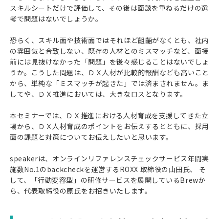
スキルシートだけで評価して、その後は面談を重ねるだけの選
考で問題はないでしょうか。
恐らく、スキル面や技術面ではそれほど齟齬がなくとも、社内
の雰囲気と合致しない、既存の人材とのミスマッチなど、面接
前には見抜けなかった「問題」を後々感じることはないでしょ
うか。こうした問題は、ＤＸ人材が比較的報酬なども高いこと
から、単純な「ミスマッチが起きた」では済まされません。ま
してや、ＤＸ推進においては、大きなロスとなります。
本セミナーでは、ＤＸ推進における人材育成を支援してきた立
場から、ＤＸ人材育成のポイントをお伝えするとともに、採用
面の課題と対策についてお伝えしたいと思います。
speakerは、オンラインリファレンスチェックサービス年間実
施数No.1のbackcheckを運営するROXX 取締役の山田氏、 そ
して、「行動変容型」の研修サービスを展開しているBrewか
ら、代表取締役の原氏をお招きいたします。