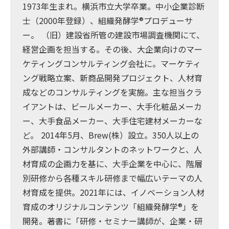
1973年生まれ。横浜市立大学卒業。中小企業診断
士（2000年登録）、組織発酵学®プロデューサ
ー。 （旧）建設省所管の建設市場調査機関にて、
経営企画を担当する。その後、大企業向けのマー
ケティングコンサルティング会社に。マーケティ
ング戦略立案、新商品開発プロジェクト、人材育
成などのコンサルティングを実施。主な担当クラ
イアントは、ビールメーカー、大手化粧品メーカ
ー、大手食品メーカー、大手住宅建材メーカーな
ど。 2014年5月、Brew(株）設立。350人以上の
外部講師・コンサルタントのネットワークと、人
材育成の企画力を基に、大手企業を中心に、階層
別研修から各種スキル研修まで幅広いテーマの人
材育成を提供。2021年には、イノベーション人材
育成のオリジナルコンテンツ「組織発酵学®」を
開発。著書に「研修・セミナー講師が、企業・研