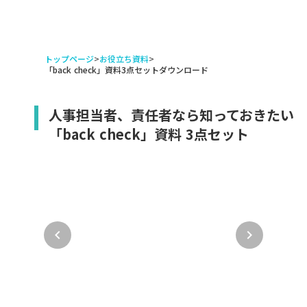
トップページ
>
お役立ち資料
>
「back check」資料3点セットダウンロード
人事担当者、責任者なら知っておきたい
「back check」資料 3点セット
keyboard_arrow_left
keyboard_arrow_right