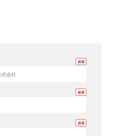
*
*
*