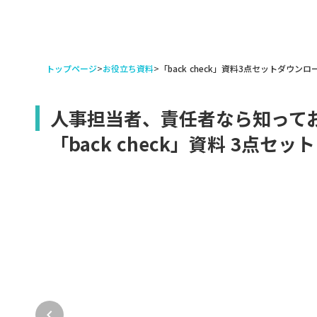
トップページ
>
お役立ち資料
>
「back check」資料3点セットダウンロ
人事担当者、責任者なら知って
「back check」資料 3点セット
keyboard_arrow_left