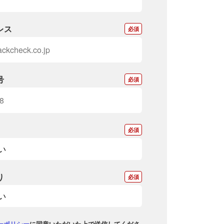
レス
*
号
*
*
り
*
ーポリシー
に同意いただいた上で送信してくださ