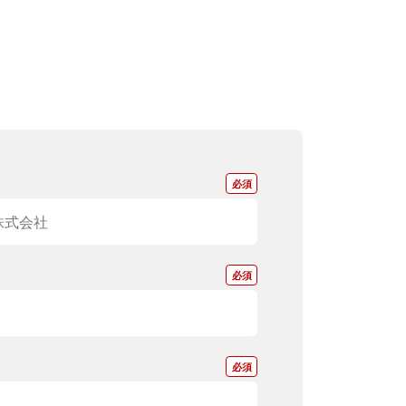
*
*
*