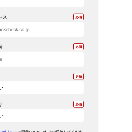
レス
*
号
*
*
り
*
ーポリシー
に同意いただいた上で送信してくださ