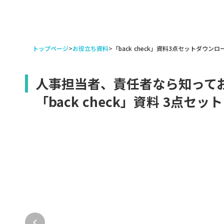
トップページ
>
お役立ち資料
>
「back check」資料3点セットダウンロ
人事担当者、責任者なら知って
「back check」資料 3点セット
keyboard_arrow_left