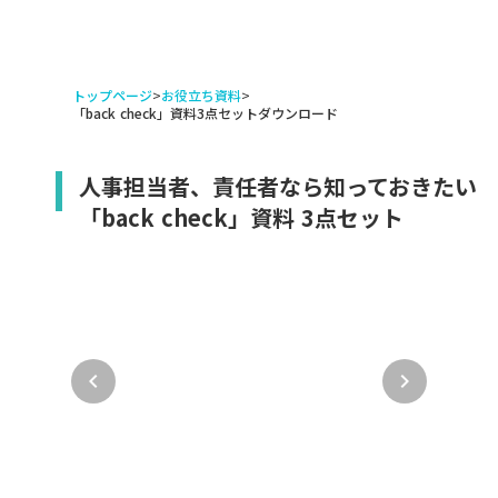
トップページ
>
お役立ち資料
>
「back check」資料3点セットダウンロード
人事担当者、責任者なら知っておきたい
「back check」資料 3点セット
keyboard_arrow_left
keyboard_arrow_right