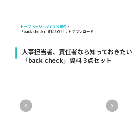
トップページ
>
お役立ち資料
>
「back check」資料3点セットダウンロード
人事担当者、責任者なら知っておきたい
「back check」資料 3点セット
keyboard_arrow_left
keyboard_arrow_right