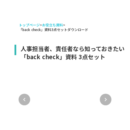
トップページ
>
お役立ち資料
>
「back check」資料3点セットダウンロード
人事担当者、責任者なら知っておきたい
「back check」資料 3点セット
keyboard_arrow_left
keyboard_arrow_right