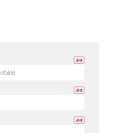
*
*
*