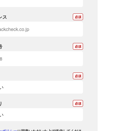
レス
*
号
*
*
り
*
ーポリシー
に同意いただいた上で送信してくださ