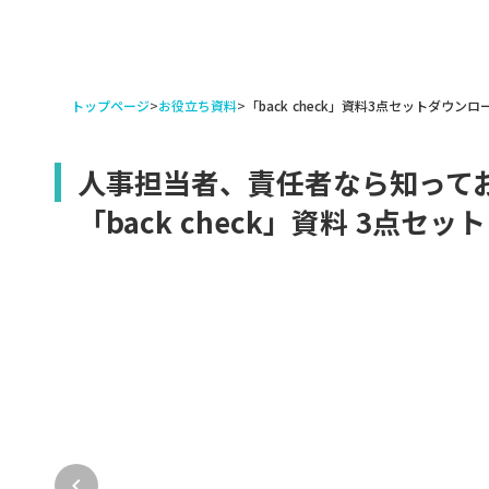
トップページ
>
お役立ち資料
>
「back check」資料3点セットダウンロ
人事担当者、責任者なら知って
「back check」資料 3点セット
keyboard_arrow_left