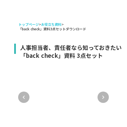
トップページ
>
お役立ち資料
>
「back check」資料3点セットダウンロード
人事担当者、責任者なら知っておきたい
「back check」資料 3点セット
keyboard_arrow_left
keyboard_arrow_right