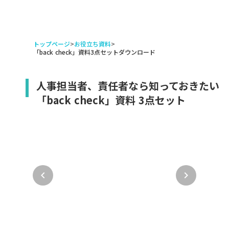
トップページ
>
お役立ち資料
>
「back check」資料3点セットダウンロード
人事担当者、責任者なら知っておきたい
「back check」資料 3点セット
keyboard_arrow_left
keyboard_arrow_right