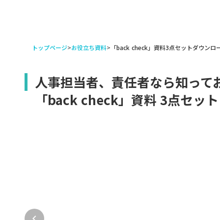
トップページ
>
お役立ち資料
>
「back check」資料3点セットダウンロ
人事担当者、責任者なら知って
「back check」資料 3点セット
keyboard_arrow_left