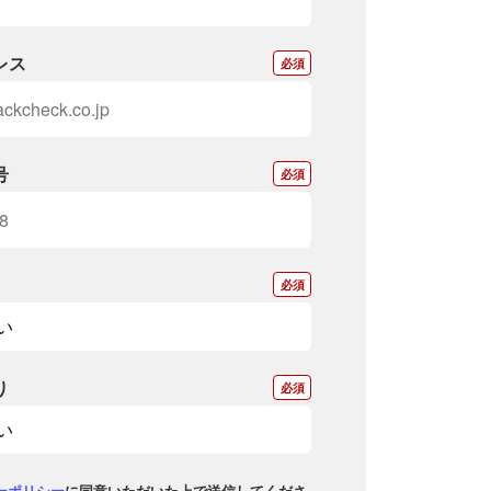
レス
*
号
*
*
り
*
ーポリシー
に同意いただいた上で送信してくださ