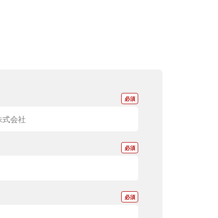
*
*
*