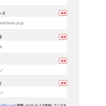
レス
*
号
*
*
り
*
ーポリシー
に同意いただいた上で送信してくださ