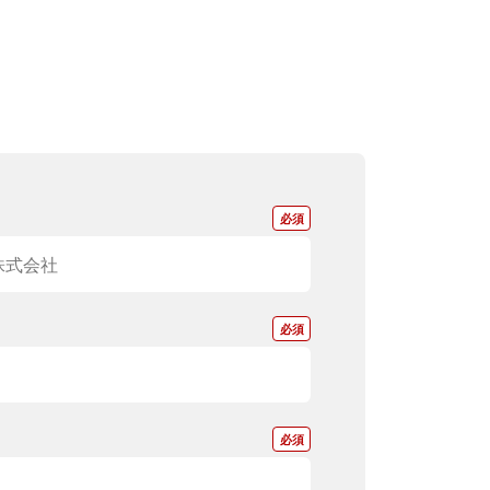
*
*
*