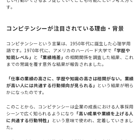
しい行動ができるよう促していくことも可能だという考え方で
す。
コンピテンシーが注目されている理由・背景
コンピテンシーという言葉は、1950年代に誕生した心理学用
語です。1970年代に、アメリカのハーバード大学で
「学歴や
知能レベル」
と
「業績格差」
の相関関係を調査した結果、これ
までの常識を覆す意外な結果が報告されました。
「仕事の業績の高さに、学歴や知識の高さは相関がない。業績
が高い人には共通する行動傾向が見られる」
という結果が明ら
かになったのです。
このことから、コンピテンシーは企業の成長における人事採用
シーンで広く知られるようになり
「高い成果や業績を上げる人
に共通する行動特性」
という意味で使われ、定着していきまし
た。