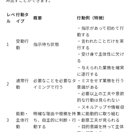
み出すことができます。
レベ
行動タ
概要
行動例（特徴）
ル
イプ
・指示があって初めて行
動する
受動行
・言われたことだけを実
1
指示待ち状態
動
行する
・受け身で主体性に欠け
る
・与えられた業務を確実
に遂行する
通常行
必要なことを必要なタ
・ミスをせず業務を行う
2
動
イミングで行う
意識がある
・必要以上の工夫や意欲
的な行動は見られない
・スキルアップや情報収
能動・
明確な理由や根拠を持
集に能動的に取り組む
3
主体行
ち、自主的に判断・行
・創意工夫が見られる
動
動する
・目的意識を持って主体