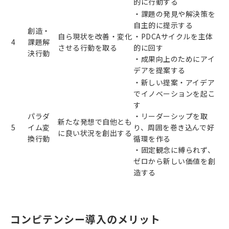
的に行動する
・課題の発見や解決策を
自主的に提示する
創造・
自ら現状を改善・変化
・PDCAサイクルを主体
4
課題解
させる行動を取る
的に回す
決行動
・成果向上のためにアイ
デアを提案する
・新しい提案・アイデア
でイノベーションを起こ
す
パラダ
・リーダーシップを取
新たな発想で自他とも
5
イム変
り、周囲を巻き込んで好
に良い状況を創出する
換行動
循環を作る
・固定観念に縛られず、
ゼロから新しい価値を創
造する
コンピテンシー導入のメリット