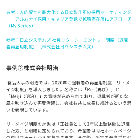
参考：人的資本を最大化する日立製作所の採用マーケティング
──アルムナイ採用・キャリア登録で転職潜在層にアプローチ
（My Series）
参考：日立システムズ 社員リターン・エントリー制度（退職
者再雇用制度）（株式会社日立システムズ）
事例②株式会社明治
食品大手の明治では、2020年に退職者の再雇用制度「リ・メ
イジ制度」を導入しました。名称には「Re（再び）」と
「Meiji（明治）」の意味が込められており、退職者が新たな
風を吹き込んで再度活躍し、会社も共に成長し続けるという思
いを表現しています。
リ・メイジ制度の対象は「正社員として3年以上勤務後に退職
した方」と明確に定められており、希望者は同社ホームページ
の専用フォームから応募できます。その後、所定の選考プロセ