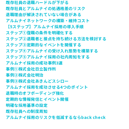
既存社員の退職ハードルが下がる
既存社員とアルムナイの処遇格差のリスク
退職理由が解決されていない場合がある
アルムナイネットワークの構築・維持コスト
【5ステップ】アルムナイ採用の導入手順
ステップ①復職の条件を明確化する
ステップ②退職者と接点を持ち続ける方法を検討する
ステップ③定期的なイベントを開催する
ステップ④アルムナイの受け入れ態勢を構築する
ステップ⑤アルムナイ採用の社内周知をする
アルムナイ採用の成功事例3選
事例①株式会社日立製作所
事例②株式会社明治
事例③株式会社あきんどスシロー
アルムナイ採用を成功させる4つのポイント
退職時のオフボーディング強化
定期的な情報発信とイベント開催
明確な採用基準の設定
既存社員への制度周知
アルムナイ採用のリスクを低減するならback check