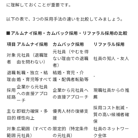
に理解しておくことが重要です。
以下の表で、3つの採用手法の違いを比較してみましょう。
■アルムナイ採用・カムバック採用・リファラル採用の比較
項目
アルムナイ採用
カムバック採用
リファラル採用
元社員（やむを得
対象
元社員（退職理
ない理由での退職
社員の知人・友人
者
由を問わない）
者）
退職
転職・独立・結
結婚・育児・介
-
理由
婚・育児等すべて
護・配偶者転勤等
企業から元社員
採用
企業から元社員へ
現職社員からの推
への直接アプロ
経路
の直接アプローチ
薦
ーチ
採用コスト削減・
主な
即戦力確保・多
優秀人材の復帰支
質の高い候補者確
目的
様性向上
援
保
対象
広範囲（すべての
限定的（特定条件
社員のネットワー
範囲
元社員）
の元社員）
ク全体