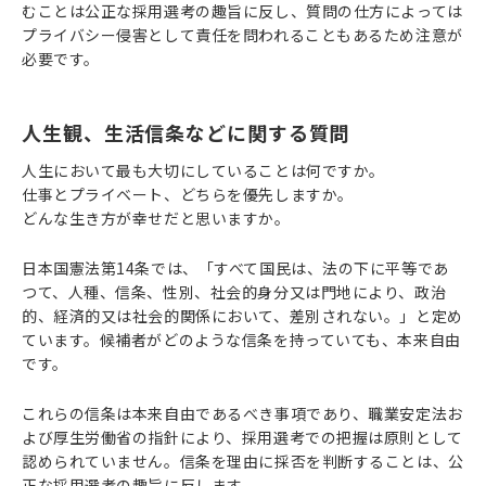
むことは公正な採用選考の趣旨に反し、質問の仕方によっては
プライバシー侵害として責任を問われることもあるため注意が
必要です。
人生観、生活信条などに関する質問
人生において最も大切にしていることは何ですか。
仕事とプライベート、どちらを優先しますか。
どんな生き方が幸せだと思いますか。
日本国憲法第14条では、「すべて国民は、法の下に平等であ
つて、人種、信条、性別、社会的身分又は門地により、政治
的、経済的又は社会的関係において、差別されない。」と定め
ています。候補者がどのような信条を持っていても、本来自由
です。
これらの信条は本来自由であるべき事項であり、職業安定法お
よび厚生労働省の指針により、採用選考での把握は原則として
認められていません。信条を理由に採否を判断することは、公
正な採用選考の趣旨に反します。