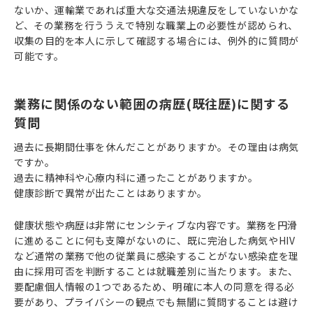
ないか、運輸業であれば重大な交通法規違反をしていないかな
ど、その業務を行ううえで特別な職業上の必要性が認められ、
収集の目的を本人に示して確認する場合には、例外的に質問が
可能です。
業務に関係のない範囲の病歴(既往歴)に関する
質問
過去に長期間仕事を休んだことがありますか。その理由は病気
ですか。
過去に精神科や心療内科に通ったことがありますか。
健康診断で異常が出たことはありますか。
健康状態や病歴は非常にセンシティブな内容です。業務を円滑
に進めることに何も支障がないのに、既に完治した病気やHIV
など通常の業務で他の従業員に感染することがない感染症を理
由に採用可否を判断することは就職差別に当たります。また、
要配慮個人情報の1つであるため、明確に本人の同意を得る必
要があり、プライバシーの観点でも無闇に質問することは避け