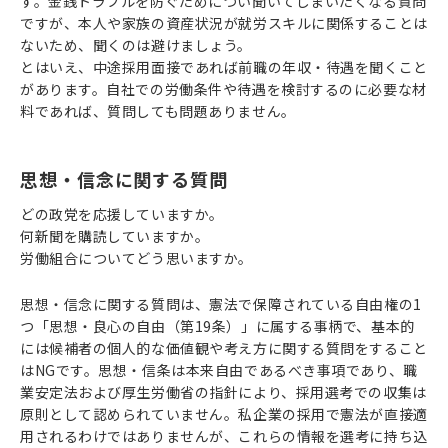
す。金銭トラブルを防ぐためについ聞いてしまいたくなる質問
ですが、本人や家族の資産状況が就労スキルに関係することは
ないため、聞くのは避けましょう。
とはいえ、中途採用面接であれば前職の年収・待遇を聞くこと
があります。自社での労働条件や待遇を検討するのに必要な材
料であれば、質問しても問題ありません。
思想・信念に関する質問
どの政党を応援していますか。
何新聞を購読していますか。
労働組合についてどう思いますか。
思想・信念に関する質問は、憲法で保障されている自由権の1
つ「思想・良心の自由（第19条）」に属する事柄で、基本的
には候補者の個人的な価値観や考え方に関する質問をすること
はNGです。思想・信条は本来自由であるべき事項であり、職
業安定法および厚生労働省の指針により、採用選考での収集は
原則として認められていません。私企業の採用で憲法が直接適
用されるわけではありませんが、これらの情報を選考に持ち込