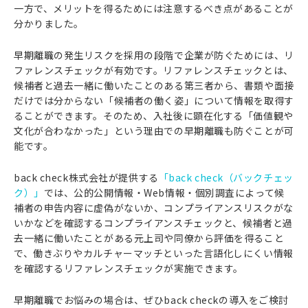
一方で、メリットを得るためには注意するべき点があることが
分かりました。
早期離職の発生リスクを採用の段階で企業が防ぐためには、リ
ファレンスチェックが有効です。リファレンスチェックとは、
候補者と過去一緒に働いたことのある第三者から、書類や面接
だけでは分からない「候補者の働く姿」について情報を取得す
ることができます。そのため、入社後に顕在化する「価値観や
文化が合わなかった」という理由での早期離職も防ぐことが可
能です。
back check株式会社が提供する
「back check（バックチェッ
ク）」
では、公的公開情報・Web情報・個別調査によって候
補者の申告内容に虚偽がないか、コンプライアンスリスクがな
いかなどを確認するコンプライアンスチェックと、候補者と過
去一緒に働いたことがある元上司や同僚から評価を得ること
で、働きぶりやカルチャーマッチといった言語化しにくい情報
を確認するリファレンスチェックが実施できます。
早期離職でお悩みの場合は、ぜひback checkの導入をご検討