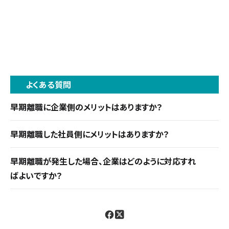
よくある質問
早期離職に企業側のメリットはありますか？
組織文化に合わない社員の離職で職場環境の改善
早期離職した社員側にメリットはありますか？
や既存社員のモチベーション向上につながる場合が
職場ストレスからの解放や新たなキャリア探索の機
あります。ただし採用・育成コストの損失が伴うため
早期離職が発生した場合、企業はどのように対応すれ
会が得られます。しかしキャリア停滞・転職活動への
限定的なケースです。
ばよいですか？
悪影響・経済的不安も伴うため、早期離職の判断に
残社員の業務分担整理と1on1などでのフォローア
は注意が必要です。
ップが大切です。早期離職の発生リスクを採用の段
階で防ぐためには、リファレンスチェックも有効です。