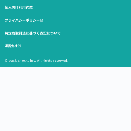
個人向け利用約款
プライバシーポリシー
open_in_new
特定商取引法に基づく表記について
運営会社
open_in_new
© back check, Inc. All rights reserved.